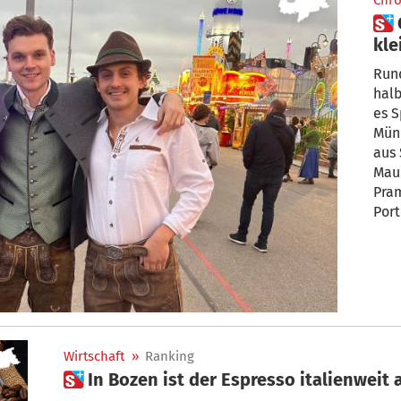
Chro
 Oktoberfest: Teurer Spaß mit
kle
Rund
halbes Hen
es Sparfüc
Münc
aus 
Maur
Pram
Port
Welt
Wirtschaft
»
Ranking
 In Bozen ist der Espresso italienweit