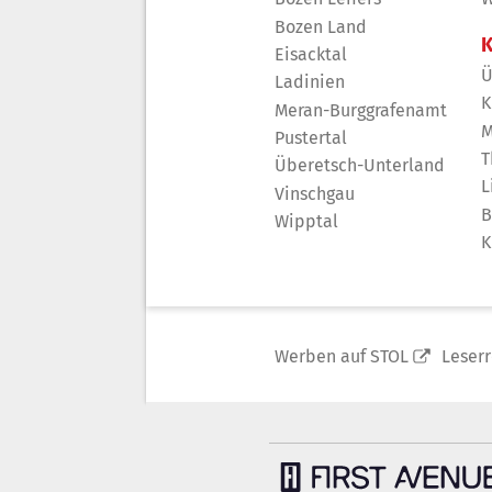
Bozen Land
K
Eisacktal
Ü
Ladinien
K
Meran-Burggrafenamt
M
Pustertal
T
Überetsch-Unterland
L
Vinschgau
B
Wipptal
K
Werben auf STOL
Leser