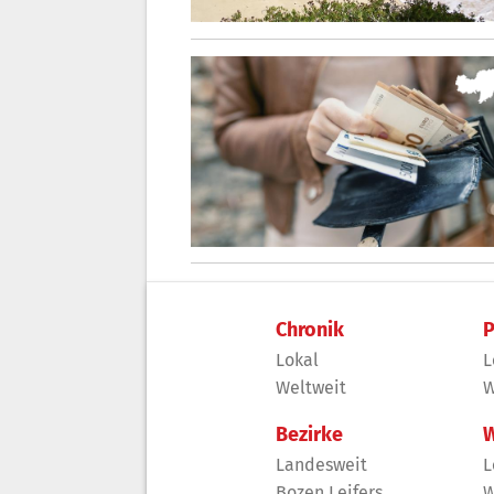
Chronik
P
Lokal
L
Weltweit
W
Bezirke
W
Landesweit
L
Bozen Leifers
W