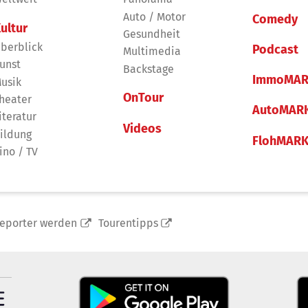
Auto / Motor
Comedy
ultur
Gesundheit
berblick
Podcast
Multimedia
unst
Backstage
ImmoMAR
usik
OnTour
heater
AutoMAR
iteratur
Videos
ildung
FlohMAR
ino / TV
reporter werden
Tourentipps