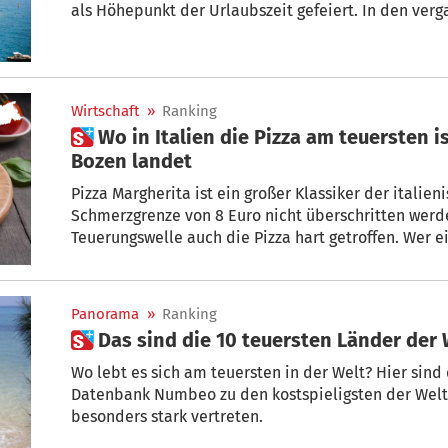
als Höhepunkt der Urlaubszeit gefeiert. In den ver
und Campingplätze zu dieser Zeit komplett ausgebu
beklagen Touristiker und Hoteliers einen starken B
Wirtschaft
»
Ranking
 Wo in Italien die Pizza am teuersten ist und auf welchem Platz
Bozen landet
Pizza Margherita ist ein großer Klassiker der italie
Schmerzgrenze von 8 Euro nicht überschritten werde
Teuerungswelle auch die Pizza hart getroffen. Wer e
Pizzeria genießen will, muss immer tiefer in die Tas
Panorama
»
Ranking
 Das sind die 10 teuersten Länder der
Wo lebt es sich am teuersten in der Welt? Hier sind 
Datenbank Numbeo zu den kostspieligsten der Welt 
besonders stark vertreten.