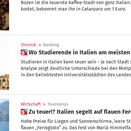
Bozen ist die teuerste Kaffee-Stadt von ganz Italien
kostet, bekommt man ihn in Catanzaro um 1 Euro.
Chronik
»
Ranking
 Wo Studierende in Italien am meiste
Studieren in Italien kann teuer sein – je nach Stadt 
Analyse zeigt deutliche Unterschiede bei den Mie
in den beliebtesten Universitätsstädten des Lande
manchen Standorten tief in die Tasche greifen müss
vergleichsweise günstige Bedingungen vor.
Wirtschaft
»
Tourismus
 Zu teuer!? Italien segelt auf flauen F
Hohe Preise für Liegen und Sonnenschirme, leere Str
flauen „Ferragosto“ zu. Das Fest von Mariä Himmelfa