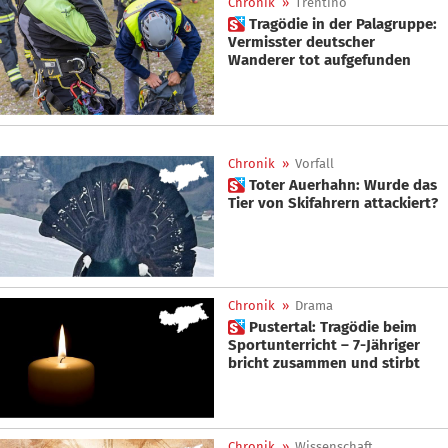
Chronik
»
Trentino
 Tragödie in der Palagruppe:
Vermisster deutscher
Wanderer tot aufgefunden
Chronik
»
Vorfall
 Toter Auerhahn: Wurde das
Tier von Skifahrern attackiert?
Chronik
»
Drama
 Pustertal: Tragödie beim
Sportunterricht – 7-Jähriger
bricht zusammen und stirbt
Chronik
»
Wissenschaft