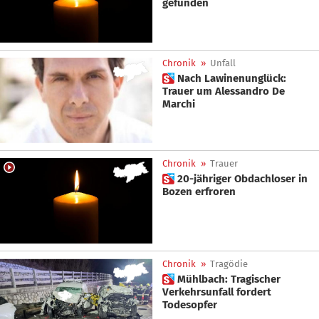
gefunden
Chronik
»
Unfall
 Nach Lawinenunglück:
Trauer um Alessandro De
Marchi
Chronik
»
Trauer
 20-jähriger Obdachloser in
Bozen erfroren
Chronik
»
Tragödie
 Mühlbach: Tragischer
Verkehrsunfall fordert
Todesopfer