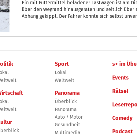
Ein mit Futtermittel beladener Lastwagen ist am Di
über den Wegrand hinausgeraten und seitlich über 
Abhang gekippt. Der Fahrer konnte sich selbst unve
olitik
Sport
s+ im Übe
okal
Lokal
Events
eltweit
Weltweit
Rätsel
irtschaft
Panorama
okal
Überblick
Leserrepo
eltweit
Panorama
Auto / Motor
Comedy
ultur
Gesundheit
berblick
Podcast
Multimedia