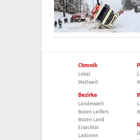
Chronik
P
Lokal
L
Weltweit
W
Bezirke
W
Landesweit
L
Bozen Leifers
W
Bozen Land
K
Eisacktal
Ü
Ladinien