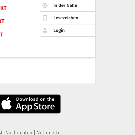
In der Nähe
KT
Lesezeichen
KT
Login
KT
|
sh-Nachrichten
Netiquette