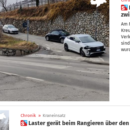
Chro
 Kuens: Zusammenprall
zwi
Am Mi
Kreu
Verk
sind
wur
Chronik
»
Kraneinsatz
 Laster gerät beim Rangieren über de