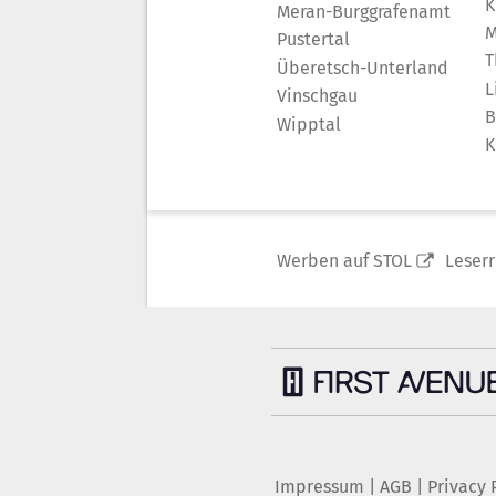
K
Meran-Burggrafenamt
M
Pustertal
T
Überetsch-Unterland
L
Vinschgau
B
Wipptal
K
Werben auf STOL
Leser
Impressum
|
AGB
|
Privacy 