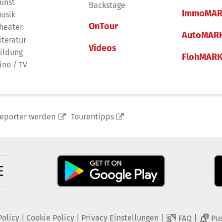
unst
Backstage
ImmoMAR
usik
OnTour
heater
AutoMAR
iteratur
Videos
ildung
FlohMAR
ino / TV
reporter werden
Tourentipps
Policy
|
Cookie Policy
|
Privacy Einstellungen
|
|
FAQ
Pu
2