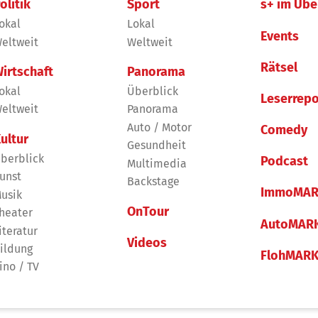
olitik
Sport
s+ im Übe
okal
Lokal
Events
eltweit
Weltweit
Rätsel
irtschaft
Panorama
okal
Überblick
Leserrepo
eltweit
Panorama
Auto / Motor
Comedy
ultur
Gesundheit
berblick
Podcast
Multimedia
unst
Backstage
ImmoMAR
usik
OnTour
heater
AutoMAR
iteratur
Videos
ildung
FlohMAR
ino / TV