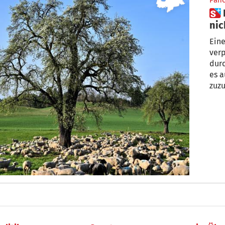
Pan
 Einen alten Baum pflanzt man
nic
Ein
verp
durc
es a
zuz