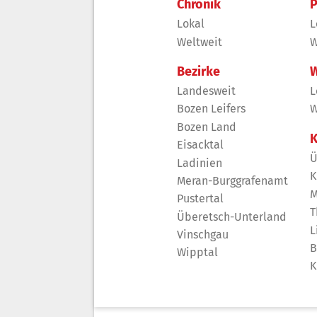
Chronik
P
Lokal
L
Weltweit
W
Bezirke
W
Landesweit
L
Bozen Leifers
W
Bozen Land
K
Eisacktal
Ü
Ladinien
K
Meran-Burggrafenamt
M
Pustertal
T
Überetsch-Unterland
L
Vinschgau
B
Wipptal
K