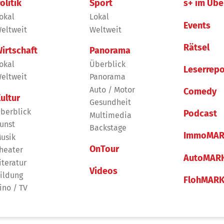
olitik
Sport
s+ im Übe
okal
Lokal
Events
eltweit
Weltweit
Rätsel
irtschaft
Panorama
okal
Überblick
Leserrepo
eltweit
Panorama
Auto / Motor
Comedy
ultur
Gesundheit
berblick
Podcast
Multimedia
unst
Backstage
ImmoMAR
usik
OnTour
heater
AutoMAR
iteratur
Videos
ildung
FlohMAR
ino / TV