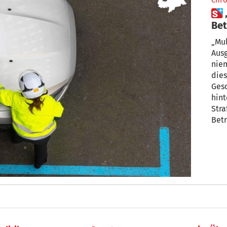
Chro
 „Verrückte“ Strafzettel – Was
Bet
„Mul
Ausg
niem
diesem Ä
Gesc
hint
Stra
Betr