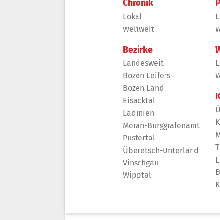
Chronik
P
Lokal
L
Weltweit
W
Bezirke
W
Landesweit
L
Bozen Leifers
W
Bozen Land
K
Eisacktal
Ü
Ladinien
K
Meran-Burggrafenamt
M
Pustertal
T
Überetsch-Unterland
L
Vinschgau
B
Wipptal
K