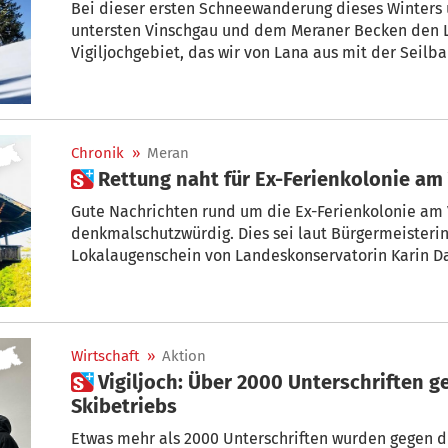
Bei dieser ersten Schneewanderung dieses Winters umrunden wir hoch über dem
untersten Vinschgau und dem Meraner Becken den 
Vigiljochgebiet, das wir von Lana aus mit der Seilb
Chronik
»
Meran
 Rettung naht für Ex-Ferienkolonie am 
Gute Nachrichten rund um die Ex-Ferienkolonie am Vigi
denkmalschutzwürdig. Dies sei laut Bürgermeisterin
Lokalaugenschein von Landeskonservatorin Karin Dalla T
Stadtbaumeister Wolfram Pardatscher am vergangen
Wirtschaft
»
Aktion
 Vigiljoch: Über 2000 Unterschriften gegen Einstellung des
Skibetriebs
Etwas mehr als 2000 Unterschriften wurden gegen d