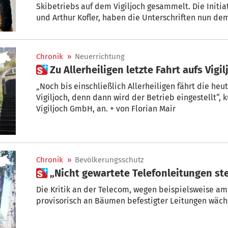
Skibetriebs auf dem Vigiljoch gesammelt. Die Initi
und Arthur Kofler, haben die Unterschriften nun d
Taber übergeben.
Chronik
»
Neuerrichtung
 Zu Allerheiligen letzte Fahrt aufs Vigi
„Noch bis einschließlich Allerheiligen fährt die heutige Seilbahn von Lana auf das
Vigiljoch, denn dann wird der Betrieb eingestellt“, 
Vigiljoch GmbH, an. + von Florian Mair
Chronik
»
Bevölkerungsschutz
 „Nicht gewartete Telefonleitungen st
Die Kritik an der Telecom, wegen beispielsweise a
provisorisch an Bäumen befestigter Leitungen wäch