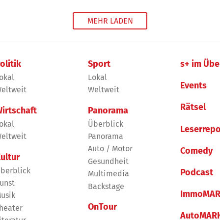
MEHR LADEN
olitik
Sport
s+ im Übe
okal
Lokal
Events
eltweit
Weltweit
Rätsel
irtschaft
Panorama
okal
Überblick
Leserrepo
eltweit
Panorama
Auto / Motor
Comedy
ultur
Gesundheit
berblick
Podcast
Multimedia
unst
Backstage
ImmoMAR
usik
OnTour
heater
AutoMAR