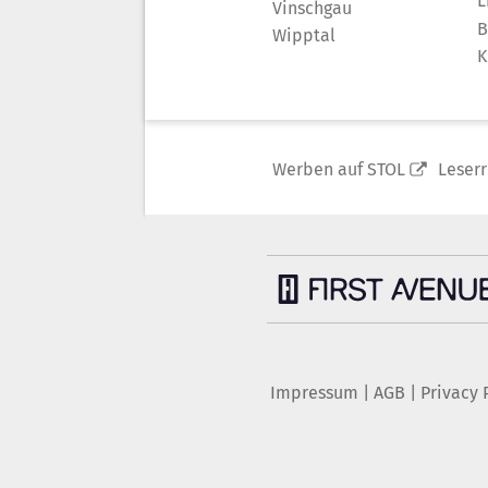
L
Vinschgau
B
Wipptal
K
Werben auf STOL
Leser
Impressum
|
AGB
|
Privacy 