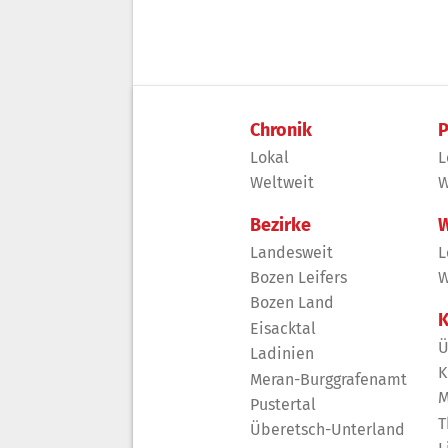
Chronik
P
Lokal
L
Weltweit
W
Bezirke
W
Landesweit
L
Bozen Leifers
W
Bozen Land
K
Eisacktal
Ü
Ladinien
K
Meran-Burggrafenamt
M
Pustertal
T
Überetsch-Unterland