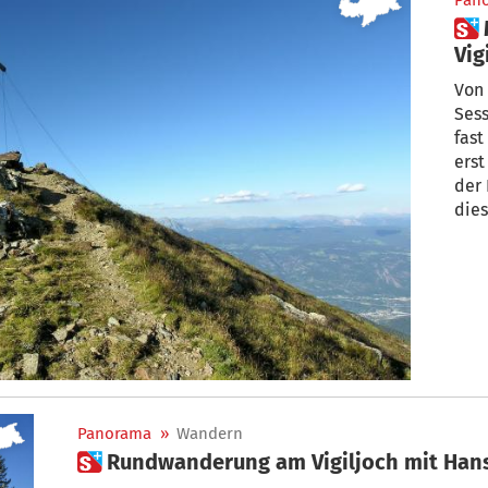
Pan
 Mit Hanspaul Menara vom
Von 
Sess
fas
erst
der Na
dies
Panorama
»
Wandern
 Rundwanderung am Vigiljoch mit Ha