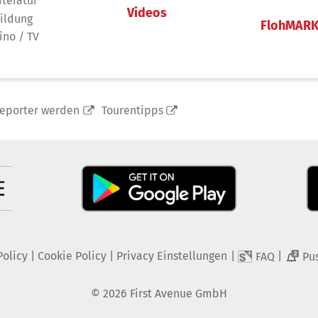
iteratur
Videos
ildung
FlohMAR
ino / TV
reporter werden
Tourentipps
Policy
|
Cookie Policy
|
Privacy Einstellungen
|
|
FAQ
Pu
2
©
2026
First Avenue GmbH