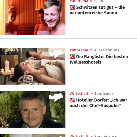
Panorama
»
Sauna
 Schwitzen tut gut – die
variantenreiche Sauna
Panorama
»
Auszeichnung
 Die Rangliste: Die besten
Wellnesshotels
Wirtschaft
»
Tourismus
 Hotelier Dorfer: „Ich war
auch der Chef-Abspüler“
Wirtschaft
»
Energiekrise