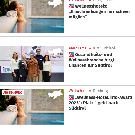
 Wellnesshotels:
„Einschränkungen nur schwer
möglich“
Panorama
»
IDM Südtirol
 Gesundheits- und
Wellnessbranche birgt
Chancen für Südtirol
Wirtschaft
»
Ranking
ABSTIMMUNG
 „Wellness-Hotel.info-Award
2023“: Platz 1 geht nach
Südtirol