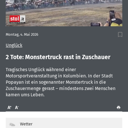
0
seconds
Montag, 4. Mai 2026
of
46
Unglück
seconds
2 Tote: Monstertruck rast in Zuschauer
Tragisches Unglück während einer
Motorsportveranstaltung in Kolumbien. In der Stadt
Popayan ist ein sogenannter Monstertruck in die
Zuschauermenge gerast – mindestens zwei Menschen
kamen ums Leben.
Wetter