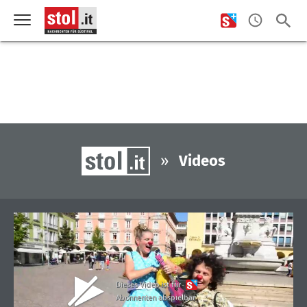
»
Videos
Dieses Video ist für
Abonnenten abspielbar