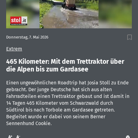
0
seconds
Donnerstag, 7. Mai 2026
of
1
Extrem
minute,
31
seconds
465 Kilometer: Mit dem Trettraktor über
die Alpen bis zum Gardasee
Einen ungewöhnlichen Roadtrip hat Josia Stoll zu Ende
gebracht. Der junge Deutsche hat sich aus alten
Fahrradteilen einen Trettraktor gebaut und ist damit in
14 Tagen 465 Kilometer vom Schwarzwald durch
Südtirol bis nach Torbole am Gardasee getreten.
Begleitet wurde er dabei von seinem Berner
Sennenhund Cookie.