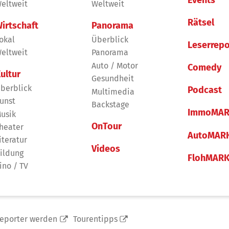
eltweit
Weltweit
Rätsel
irtschaft
Panorama
okal
Überblick
Leserrepo
eltweit
Panorama
Auto / Motor
Comedy
ultur
Gesundheit
berblick
Podcast
Multimedia
unst
Backstage
ImmoMAR
usik
OnTour
heater
AutoMAR
iteratur
Videos
ildung
FlohMAR
ino / TV
reporter werden
Tourentipps