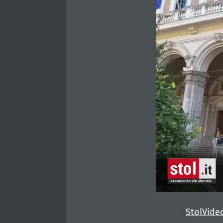
StolVide