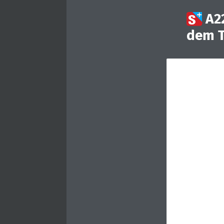

A2
dem T