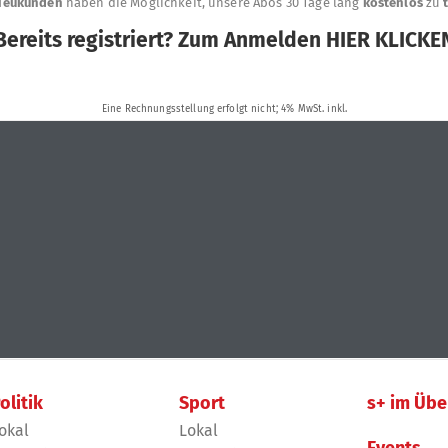
olitik
Sport
s+ im Übe
okal
Lokal
Events