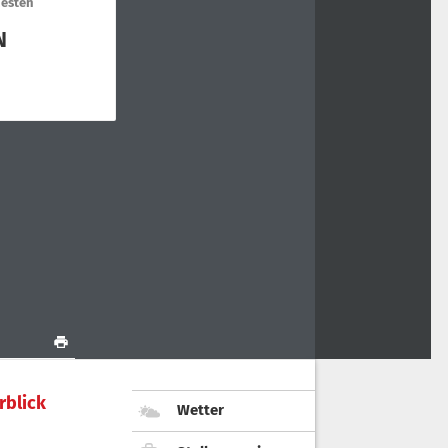
rblick
Wetter