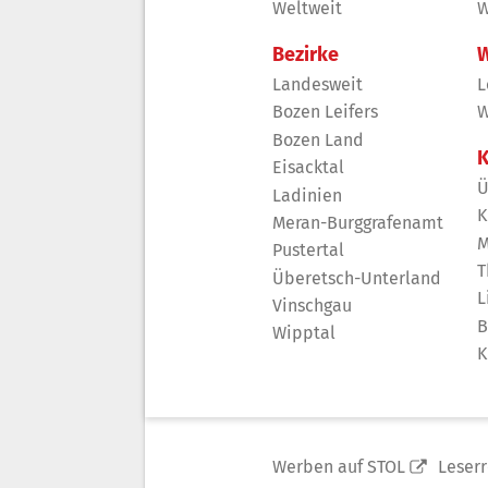
Weltweit
W
Bezirke
W
Landesweit
L
Bozen Leifers
W
Bozen Land
K
Eisacktal
Ü
Ladinien
K
Meran-Burggrafenamt
M
Pustertal
T
Überetsch-Unterland
L
Vinschgau
B
Wipptal
K
Werben auf STOL
Leser