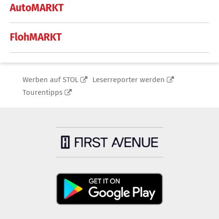
AutoMARKT
FlohMARKT
Werben auf STOL
Leserreporter werden
Tourentipps