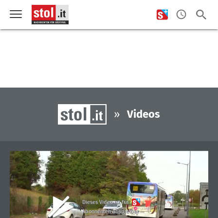
»
Videos
Dieses Video ist für
Abonnenten abspielbar