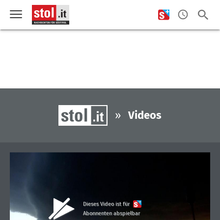
»
Videos
Dieses Video ist für
Abonnenten abspielbar