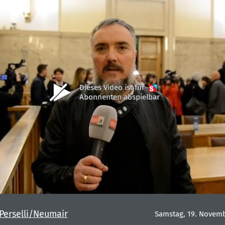
Dieses Video ist für
Abonnenten abspielbar
 Perselli/Neumair
Samstag, 19. Novemb