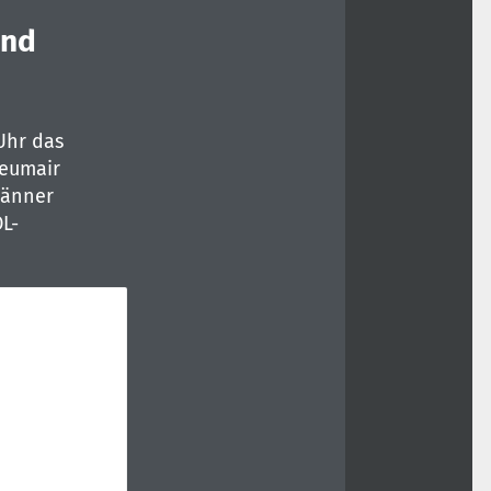
und
Uhr das
Neumair
Jänner
L-