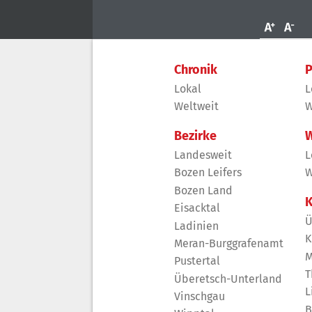
Chronik
P
Lokal
L
Weltweit
W
Bezirke
W
Landesweit
L
Bozen Leifers
W
Bozen Land
K
Eisacktal
Ü
Ladinien
K
Meran-Burggrafenamt
M
Pustertal
T
Überetsch-Unterland
L
Vinschgau
B