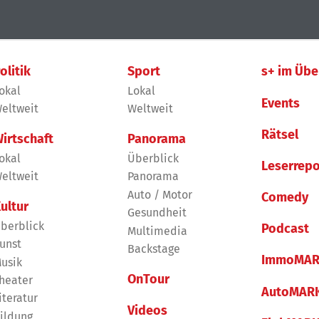
olitik
Sport
s+ im Übe
okal
Lokal
Events
eltweit
Weltweit
Rätsel
irtschaft
Panorama
okal
Überblick
Leserrepo
eltweit
Panorama
Auto / Motor
Comedy
ultur
Gesundheit
berblick
Podcast
Multimedia
unst
Backstage
ImmoMAR
usik
OnTour
heater
AutoMAR
iteratur
Videos
ildung