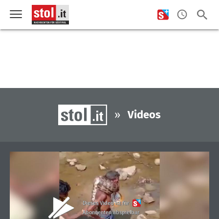
»
Videos
Dieses Video ist für
Abonnenten abspielbar