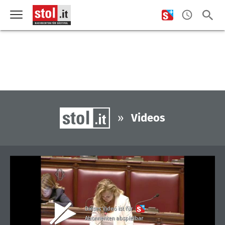
»
Videos
Dieses Video ist für
Abonnenten abspielbar