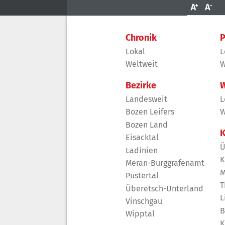
Chronik
P
Lokal
L
Weltweit
W
Bezirke
W
Landesweit
L
Bozen Leifers
W
Bozen Land
K
Eisacktal
Ü
Ladinien
K
Meran-Burggrafenamt
M
Pustertal
T
Überetsch-Unterland
L
Vinschgau
B
Wipptal
K