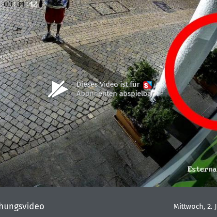
Dieses Video ist für
Abonnenten abspielbar
hungsvideo
Mittwoch, 2. J