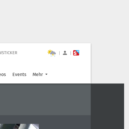
WSTICKER
|
|
eos
Events
Mehr