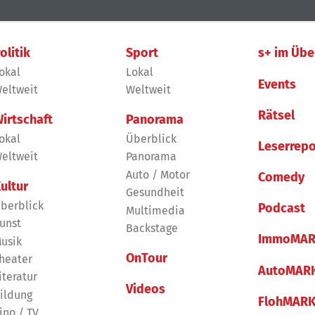
olitik
Sport
s+ im Übe
okal
Lokal
Events
eltweit
Weltweit
Rätsel
irtschaft
Panorama
okal
Überblick
Leserrepo
eltweit
Panorama
Auto / Motor
Comedy
ultur
Gesundheit
berblick
Podcast
Multimedia
unst
Backstage
ImmoMAR
usik
OnTour
heater
AutoMAR
iteratur
Videos
ildung
FlohMAR
ino / TV