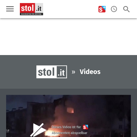
»
Videos
Dieses Video ist für
Abonnenten abspielbar