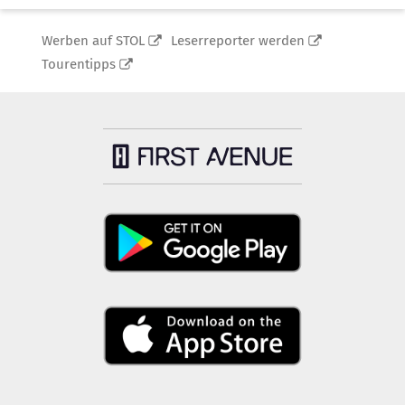
Werben auf STOL
Leserreporter werden
Tourentipps