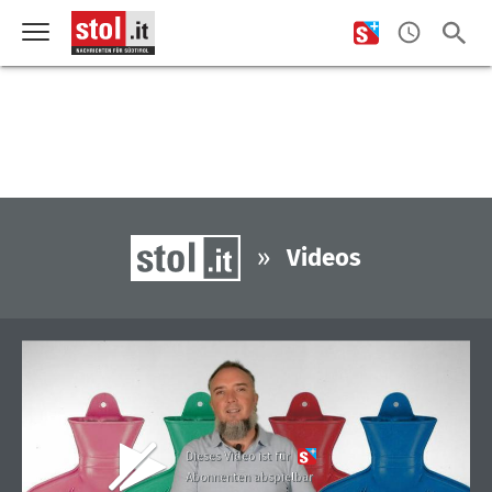
»
Videos
Dieses Video ist für
Abonnenten abspielbar