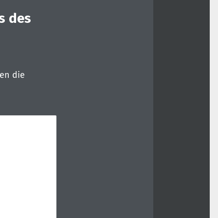
s des
en die