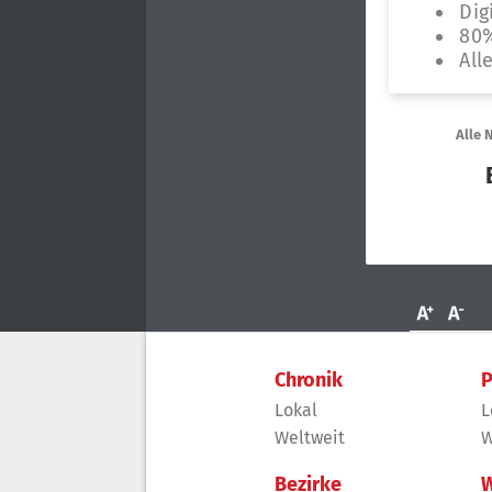
Chronik
P
Lokal
L
Weltweit
W
Bezirke
W