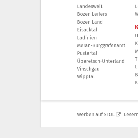
Landesweit
L
Bozen Leifers
W
Bozen Land
K
Eisacktal
Ü
Ladinien
K
Meran-Burggrafenamt
M
Pustertal
T
Überetsch-Unterland
L
Vinschgau
B
Wipptal
K
Werben auf STOL
Leser