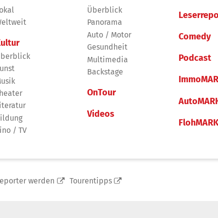
okal
Überblick
Leserrepo
eltweit
Panorama
Auto / Motor
Comedy
ultur
Gesundheit
berblick
Podcast
Multimedia
unst
Backstage
ImmoMAR
usik
OnTour
heater
AutoMAR
iteratur
Videos
ildung
FlohMAR
ino / TV
reporter werden
Tourentipps