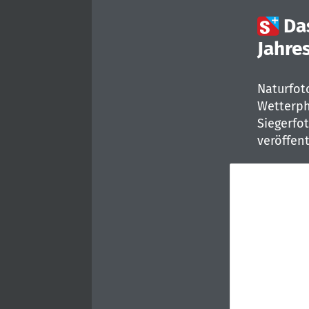

Da
Jahre
Naturfot
Wetterph
Siegerfo
veröffent