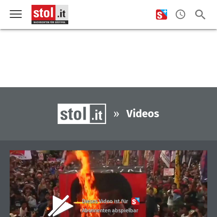
»
Videos
Dieses Video ist für
Abonnenten abspielbar