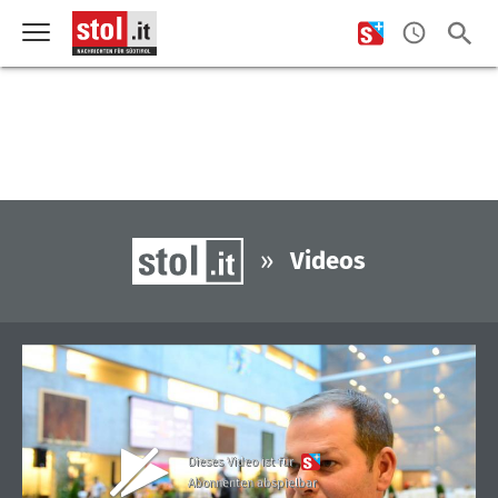
»
Videos
Dieses Video ist für
Abonnenten abspielbar