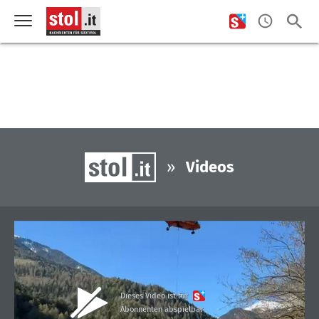
»
Videos
Dieses Video ist für
Abonnenten abspielbar