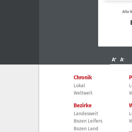
Chronik
P
Lokal
L
Weltweit
W
Bezirke
W
Landesweit
L
Bozen Leifers
W
Bozen Land