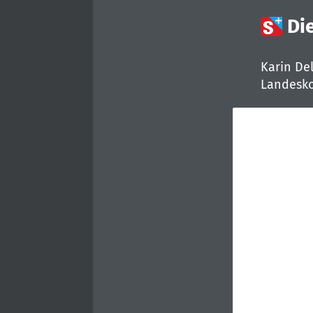

Di
Karin Del
Landesko