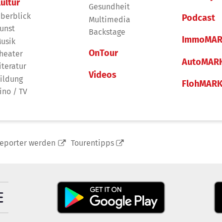
ultur
Gesundheit
berblick
Podcast
Multimedia
unst
Backstage
ImmoMAR
usik
OnTour
heater
AutoMAR
iteratur
Videos
ildung
FlohMAR
ino / TV
reporter werden
Tourentipps