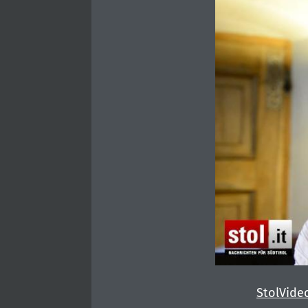
StolVide