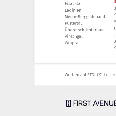
K
Eisacktal
Ü
Ladinien
K
Meran-Burggrafenamt
M
Pustertal
T
Überetsch-Unterland
L
Vinschgau
B
Wipptal
K
Werben auf STOL
Leser