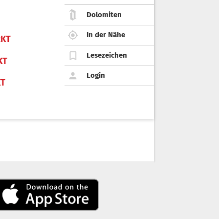
Dolomiten
In der Nähe
KT
Lesezeichen
KT
Login
KT