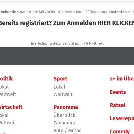
olitik
Sport
s+ im Übe
okal
Lokal
Events
eltweit
Weltweit
Rätsel
irtschaft
Panorama
okal
Überblick
Leserrepo
eltweit
Panorama
Auto / Motor
Comedy