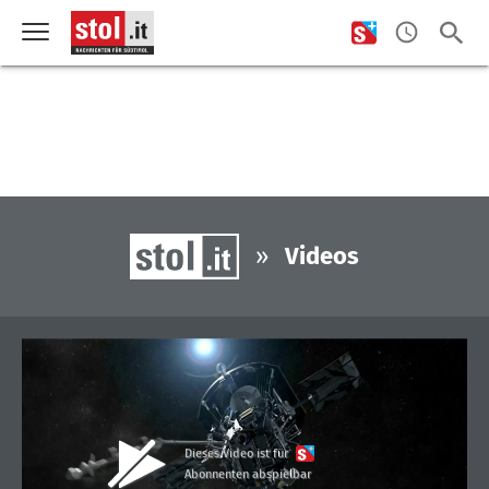
»
Videos
Dieses Video ist für
Abonnenten abspielbar