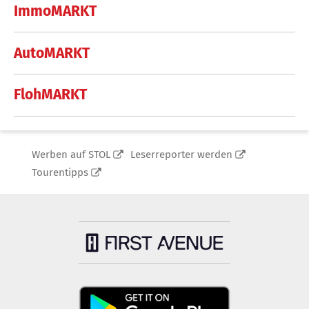
ImmoMARKT
AutoMARKT
FlohMARKT
Werben auf STOL
Leserreporter werden
Tourentipps