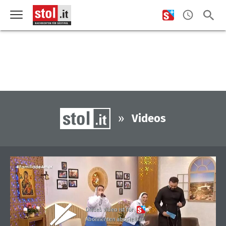
»
Videos
Dieses Video ist für
Abonnenten abspielbar