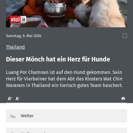
0
seconds
Samstag, 9. Mai 2026
of
2
Thailand
minutes,
14
seconds
Dieser Mönch hat ein Herz für Hunde
Luang Por Chamnan ist auf den Hund gekommen. Sein
Herz für Vierbeiner hat dem Abt des Klosters Wat Chin
Wararam in Thailand ein tierisch gutes Team beschert.
Wetter