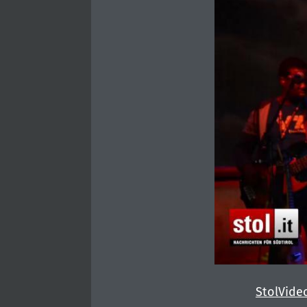
StolVide