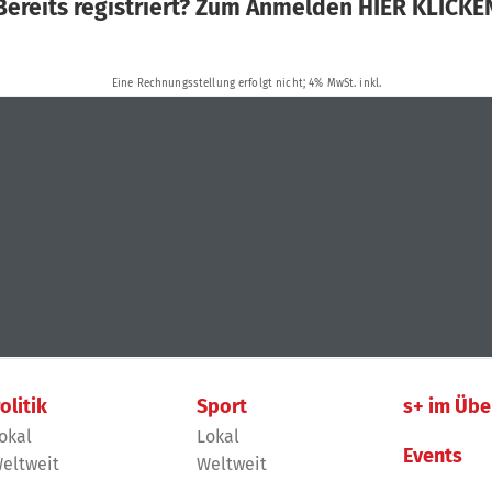
olitik
Sport
s+ im Übe
okal
Lokal
Events
eltweit
Weltweit