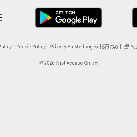
Policy
|
Cookie Policy
|
Privacy Einstellungen
|
|
FAQ
Pu
2
©
2026
First Avenue GmbH