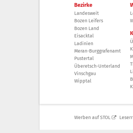
Bezirke
W
Landesweit
L
Bozen Leifers
W
Bozen Land
K
Eisacktal
Ü
Ladinien
K
Meran-Burggrafenamt
M
Pustertal
T
Überetsch-Unterland
L
Vinschgau
B
Wipptal
K
Werben auf STOL
Leser