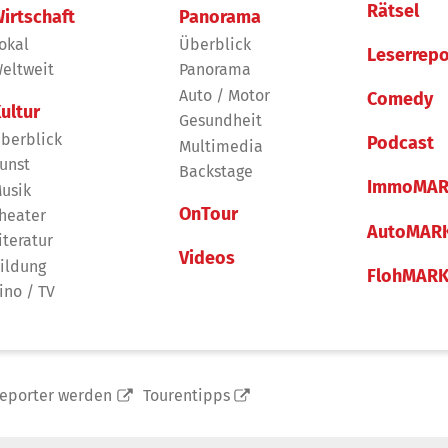
Rätsel
irtschaft
Panorama
okal
Überblick
Leserrepo
eltweit
Panorama
Auto / Motor
Comedy
ultur
Gesundheit
berblick
Podcast
Multimedia
unst
Backstage
ImmoMAR
usik
OnTour
heater
AutoMAR
iteratur
Videos
ildung
FlohMAR
ino / TV
reporter werden
Tourentipps