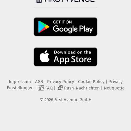
Impressum
|
AGB
|
Privacy Policy
|
Cookie Policy
|
Privacy
Einstellungen
|
|
|
FAQ
Push-Nachrichten
Netiquette
2
©
2026
First Avenue GmbH