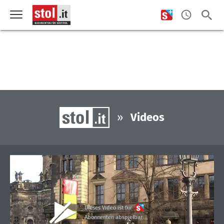
»
Videos
Dieses Video ist für
Abonnenten abspielbar