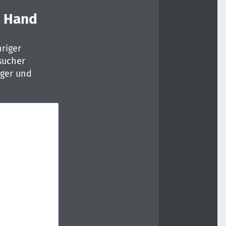
s Hand
riger
sucher
äger und