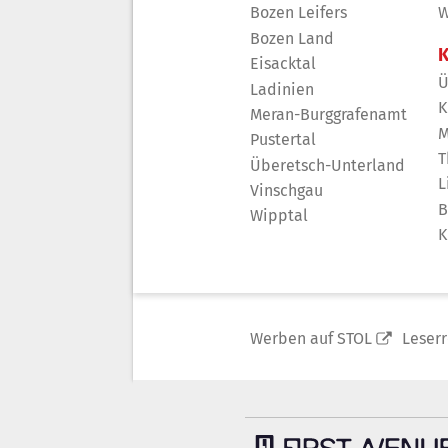
Bozen Leifers
W
Bozen Land
K
Eisacktal
Ü
Ladinien
K
Meran-Burggrafenamt
M
Pustertal
T
Überetsch-Unterland
L
Vinschgau
B
Wipptal
K
Werben auf STOL
Leser