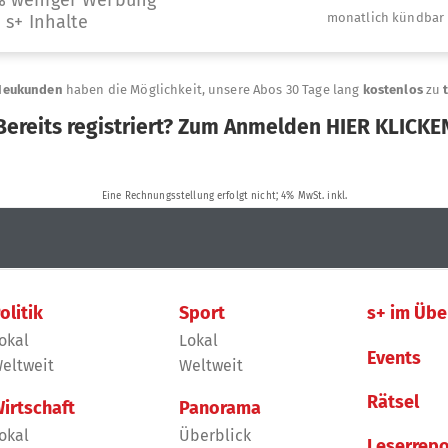
olitik
Sport
s+ im Übe
okal
Lokal
Events
eltweit
Weltweit
Rätsel
irtschaft
Panorama
okal
Überblick
Leserrepo