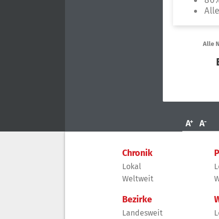
Chronik
P
Lokal
L
Weltweit
W
Bezirke
W
Landesweit
L