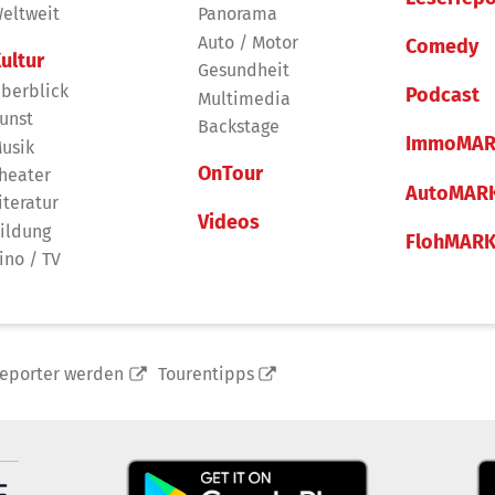
eltweit
Panorama
Auto / Motor
Comedy
ultur
Gesundheit
berblick
Podcast
Multimedia
unst
Backstage
ImmoMAR
usik
OnTour
heater
AutoMAR
iteratur
Videos
ildung
FlohMAR
ino / TV
reporter werden
Tourentipps