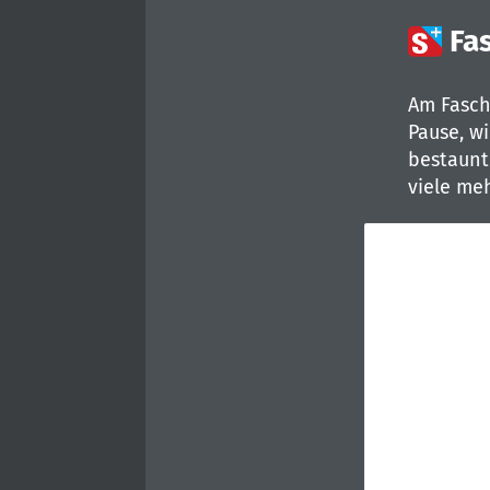

Fa
Am Fasch
Pause, w
bestaunt
viele meh