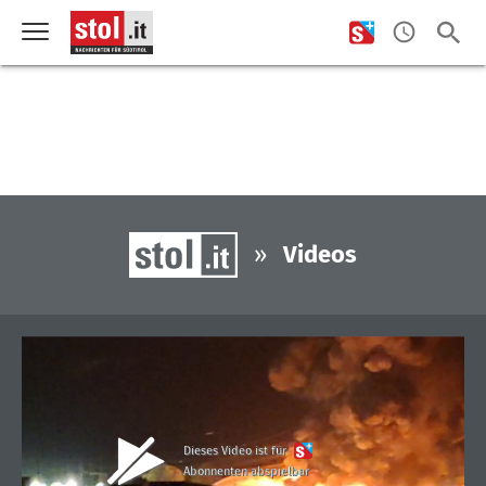
»
Videos
Dieses Video ist für
Abonnenten abspielbar