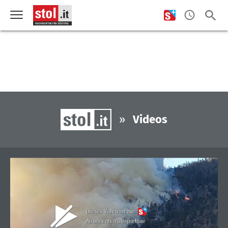
»
Videos
Dieses Video ist für
Abonnenten abspielbar