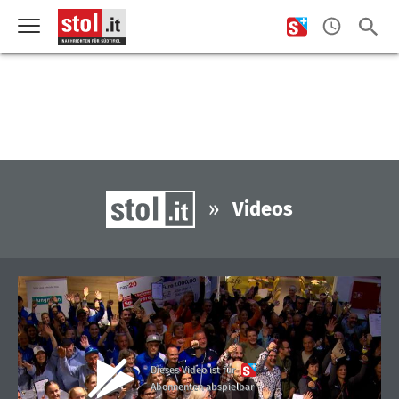
»
Videos
Dieses Video ist für
Abonnenten abspielbar