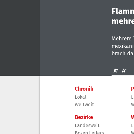
seconds
Volume
0%
Flamm
mehre
Mehrere 
mexikani
brach da
Chronik
P
Lokal
L
Weltweit
W
Bezirke
W
Landesweit
L
Bozen Leifers
W