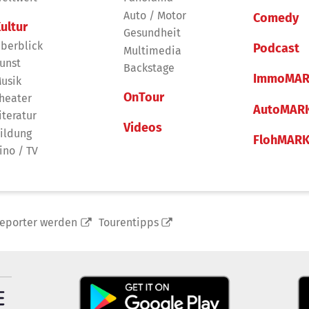
Auto / Motor
Comedy
ultur
Gesundheit
berblick
Podcast
Multimedia
unst
Backstage
ImmoMAR
usik
OnTour
heater
AutoMAR
iteratur
Videos
ildung
FlohMAR
ino / TV
reporter werden
Tourentipps