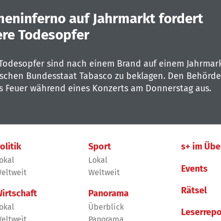
eninferno auf Jahrmarkt fordert
re Todesopfer
Todesopfer sind nach einem Brand auf einem Jahrmar
schen Bundesstaat Tabasco zu beklagen. Den Behörde
s Feuer während eines Konzerts am Donnerstag aus.
olitik
Sport
s+ im Übe
okal
Lokal
Events
eltweit
Weltweit
Rätsel
irtschaft
Panorama
okal
Überblick
Leserrepo
eltweit
Panorama