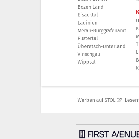
Bozen Land
K
Eisacktal
Ü
Ladinien
K
Meran-Burggrafenamt
M
Pustertal
T
Überetsch-Unterland
L
Vinschgau
B
Wipptal
K
Werben auf STOL
Leser