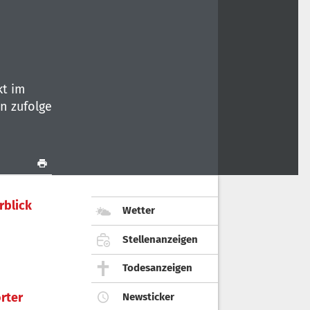
kt im
n zufolge
rblick
Wetter
Stellenanzeigen
Todesanzeigen
rter
Newsticker