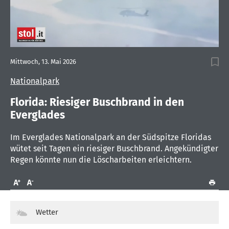
0
of
Mittwoch, 13. Mai 2026
1
minute,
Nationalpark
4
seconds
Florida: Riesiger Buschbrand in den
Everglades
Im Everglades Nationalpark an der Südspitze Floridas
wütet seit Tagen ein riesiger Buschbrand. Angekündigter
Regen könnte nun die Löscharbeiten erleichtern.
Wetter