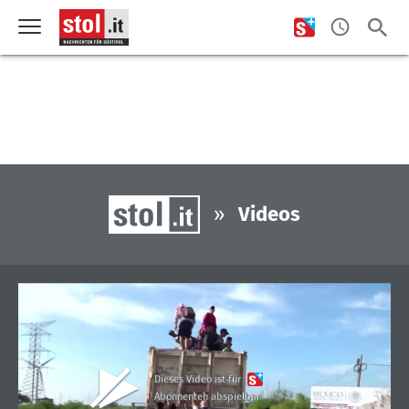
»
Videos
Dieses Video ist für
Abonnenten abspielbar