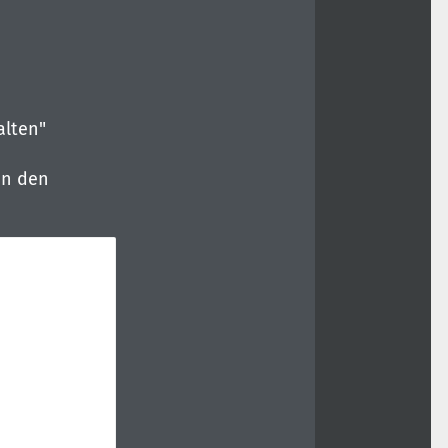
alten"
in den