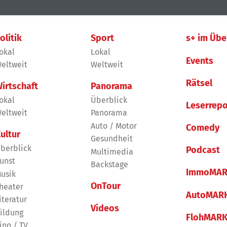
olitik
Sport
s+ im Übe
okal
Lokal
Events
eltweit
Weltweit
Rätsel
irtschaft
Panorama
okal
Überblick
Leserrepo
eltweit
Panorama
Auto / Motor
Comedy
ultur
Gesundheit
berblick
Podcast
Multimedia
unst
Backstage
ImmoMAR
usik
OnTour
heater
AutoMAR
iteratur
Videos
ildung
FlohMAR
ino / TV