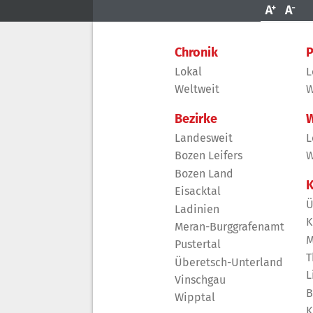
Chronik
P
Lokal
L
Weltweit
W
Bezirke
W
Landesweit
L
Bozen Leifers
W
Bozen Land
K
Eisacktal
Ü
Ladinien
K
Meran-Burggrafenamt
M
Pustertal
T
Überetsch-Unterland
L
Vinschgau
B
Wipptal
K