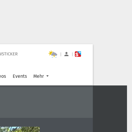
WSTICKER
|
|
eos
Events
Mehr