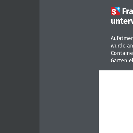

Fr
unter
Aufatmen
wurde am
Containe
Garten e