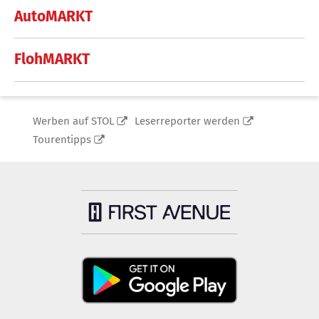
AutoMARKT
FlohMARKT
Werben auf STOL
Leserreporter werden
Tourentipps