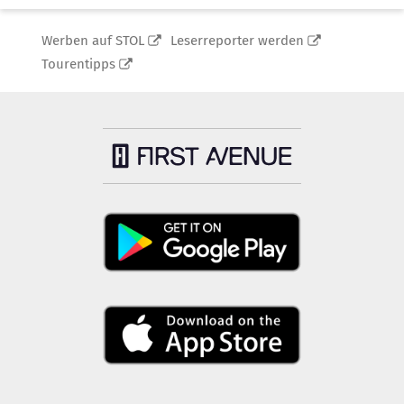
Werben auf STOL
Leserreporter werden
Tourentipps