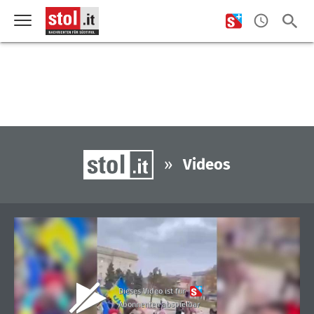
»
Videos
Dieses Video ist für
Abonnenten abspielbar