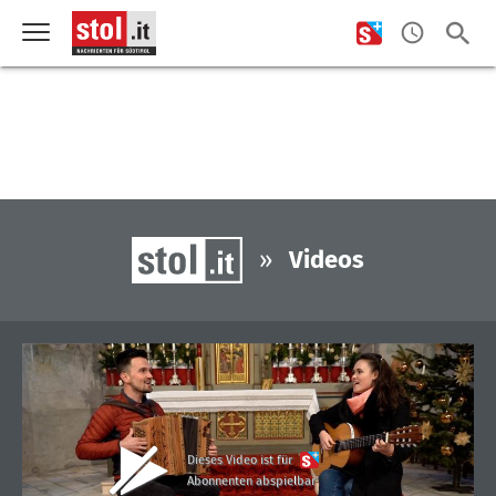
»
Videos
Dieses Video ist für
Abonnenten abspielbar