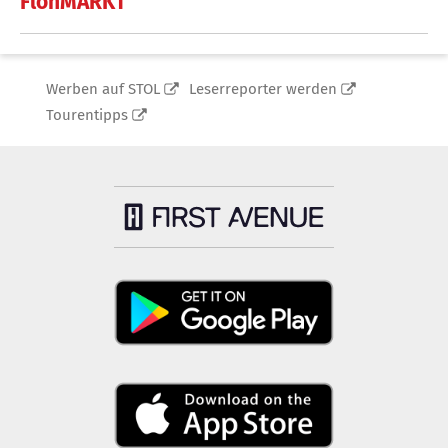
FlohMARKT
Werben auf STOL
Leserreporter werden
Tourentipps