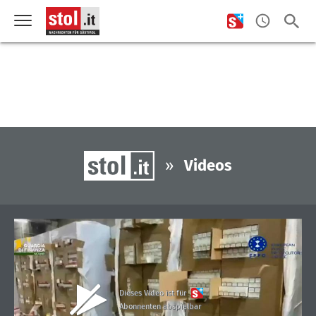
»
Videos
Dieses Video ist für
Abonnenten abspielbar