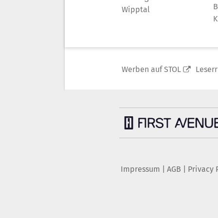
B
Wipptal
K
Werben auf STOL
Leser
Impressum
|
AGB
|
Privacy 