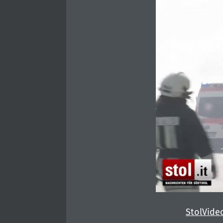
StolVide