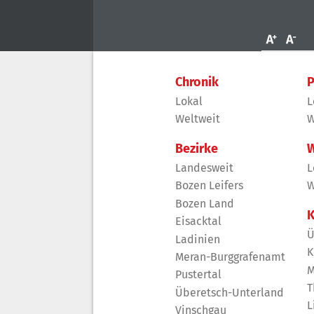
Chronik
P
Lokal
L
Weltweit
W
Bezirke
W
Landesweit
L
Bozen Leifers
W
Bozen Land
K
Eisacktal
Ü
Ladinien
K
Meran-Burggrafenamt
M
Pustertal
T
Überetsch-Unterland
L
Vinschgau