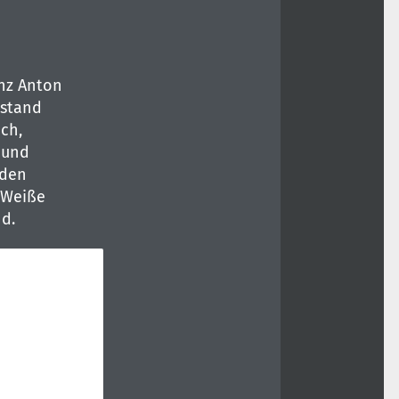
nz Anton
 stand
ch,
 und
 den
 Weiße
d.