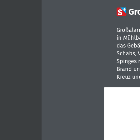

Gr
Großalar
in Mühlb
das Gebä
Schabs, V
Spinges 
Brand un
Kreuz un