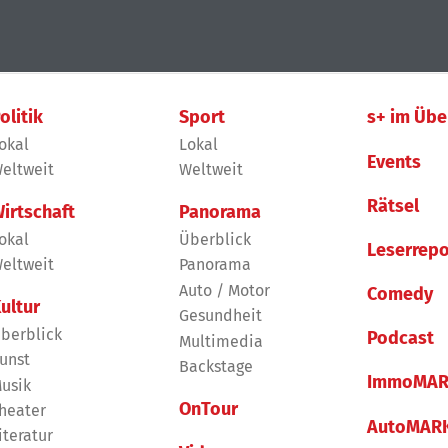
olitik
Sport
s+ im Übe
okal
Lokal
Events
eltweit
Weltweit
Rätsel
irtschaft
Panorama
okal
Überblick
Leserrepo
eltweit
Panorama
Auto / Motor
Comedy
ultur
Gesundheit
berblick
Podcast
Multimedia
unst
Backstage
ImmoMAR
usik
OnTour
heater
AutoMAR
iteratur