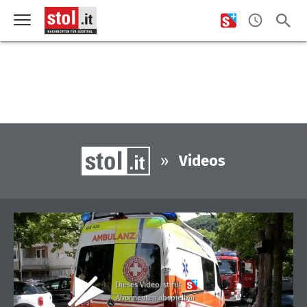
»
Videos
Dieses Video ist für
Abonnenten abspielbar