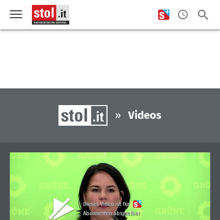
»
Videos
Dieses Video ist für
Abonnenten abspielbar