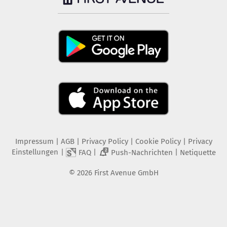
Impressum
|
AGB
|
Privacy Policy
|
Cookie Policy
|
Privacy
Einstellungen
|
|
|
FAQ
Push-Nachrichten
Netiquette
2
©
2026
First Avenue GmbH