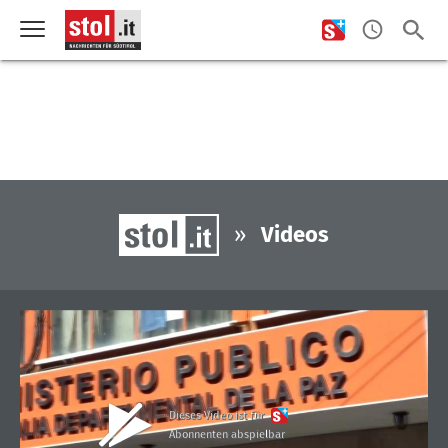
»
Videos
Dieses Video ist für
Abonnenten abspielbar