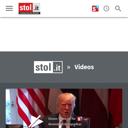
»
Videos
Dieses Video ist für
Abonnenten abspielbar