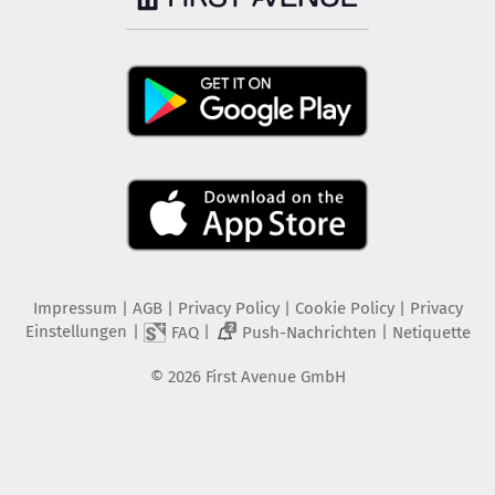
Impressum
|
AGB
|
Privacy Policy
|
Cookie Policy
|
Privacy
Einstellungen
|
|
|
FAQ
Push-Nachrichten
Netiquette
2
©
2026
First Avenue GmbH