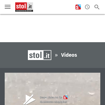
»
Videos
Dieses Video ist für
Abonnenten abspielbar