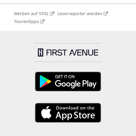
Werben auf STOL
Leserreporter werden
Tourentipps