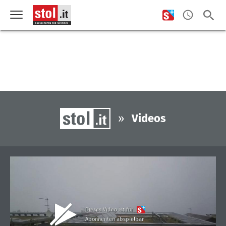
»
Videos
Dieses Video ist für
Abonnenten abspielbar