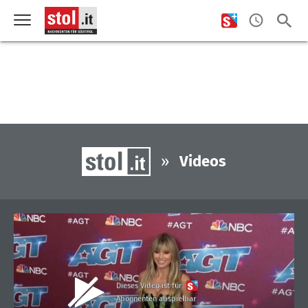
»
Videos
Dieses Video ist für
Abonnenten abspielbar