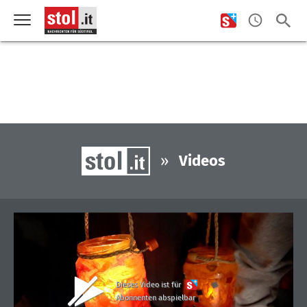
»
Videos
Dieses Video ist für
Abonnenten abspielbar